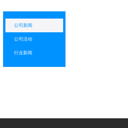
公司新闻
公司活动
行业新闻